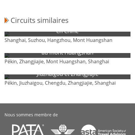
Circuits similaires
Meilleur voyage de 9 jours à la porte de la ville
en Chine
Shanghai, Suzhou, Hangzhou, Mont Huangshan
Circuit panoramique de 10 jours à Zhangjiajie et
au mont Huangshan
Pékin, Zhangjiajie, Mont Huangshan, Shanghai
Circuit de 12 jours pour admirer le paysage de
Jiuzhaigou et Zhangjiajie
Pékin, Jiuzhaigou, Chengdu, Zhangjiajie, Shanghai
Nous sommes membre de