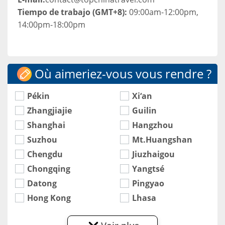
Tiempo de trabajo (GMT+8):
09:00am-12:00pm,
14:00pm-18:00pm
Où aimeriez-vous vous rendre ?
Pékin
Xi‘an
Zhangjiajie
Guilin
Shanghai
Hangzhou
Suzhou
Mt.Huangshan
Chengdu
Jiuzhaigou
Chongqing
Yangtsé
Datong
Pingyao
Hong Kong
Lhasa