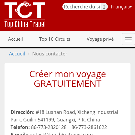
Français
Accueil
Top 10 Circuits
Voyage privé
Accueil
Nous contacter
Créer mon voyage
GRATUITEMENT
Dirección:
#18 Lushan Road, Xicheng Industrial
Park, Guilin 541199, Guangxi, P.R. China
Telefon:
86-773-2820128，86-773-2861622
E-mail:
contact@topchinatravel.com