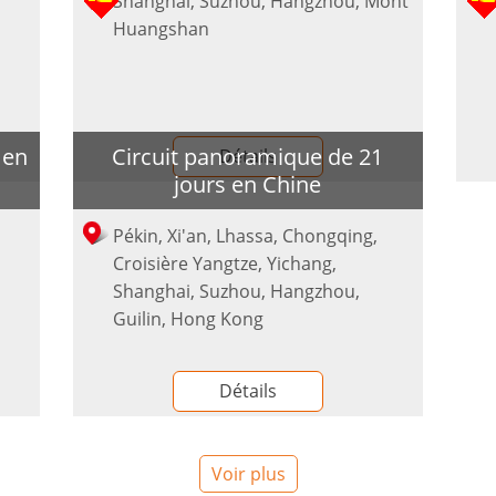
Shanghai, Suzhou, Hangzhou, Mont
Huangshan
 en
Circuit panoramique de 21
Détails
jours en Chine
Pékin, Xi'an, Lhassa, Chongqing,
Croisière Yangtze, Yichang,
Shanghai, Suzhou, Hangzhou,
Guilin, Hong Kong
Détails
Voir plus