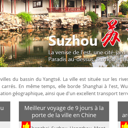
lles du bassin du Yangtsé. La ville est située sur les rive
s carrés. En même temps, elle borde Shanghai à l'est, Wux
ation géographique, ainsi que d'un excellent transport terres
ou
Meilleur voyage de 9 jours à la
porte de la ville en Chine
ar