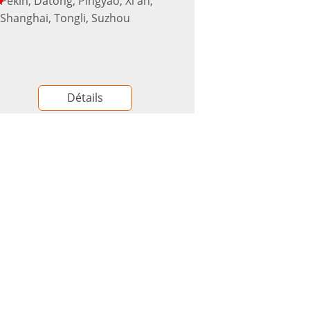
Pékin, Datong, Pingyao, Xi'an,
Shanghai, Tongli, Suzhou
Détails