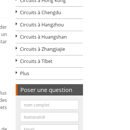
Circuits à Hong Kong
Circuits à Chengdu
Circuits à Hangzhou
der
 un
Circuits à Huangshan
tar
Circuits à Zhangjiajie
Circuits à Tíbet
Plus
Poser une question
lus
des
ets
 de