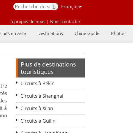
Français
à propos de nous
|
Nous contacter
rcuits en Asie
Destinations
Chine Guide
Photos
Plus de destinations
touristiques
Circuits à Pékin
otre
tés
Circuits à Shanghai
 des
t à
Circuits à Xi'an
bon
Circuits à Guilin