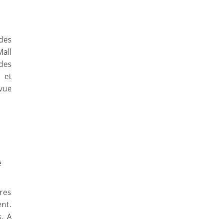
des
all
des
 et
vue
e
res
nt.
. A