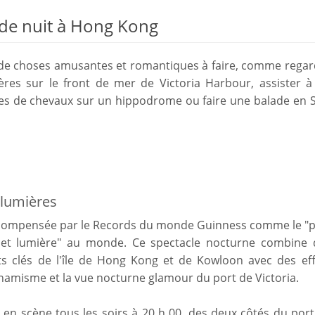
s de nuit à Hong Kong
p de choses amusantes et romantiques à faire, comme regar
res sur le front de mer de Victoria Harbour, assister à
es de chevaux sur un hippodrome ou faire une balade en S
lumières
écompensée par le Records du monde Guinness comme le "p
et lumière" au monde. Ce spectacle nocturne combine 
ts clés de l'île de Hong Kong et de Kowloon avec des eff
namisme et la vue nocturne glamour du port de Victoria.
en scène tous les soirs à 20 h 00. des deux côtés du port