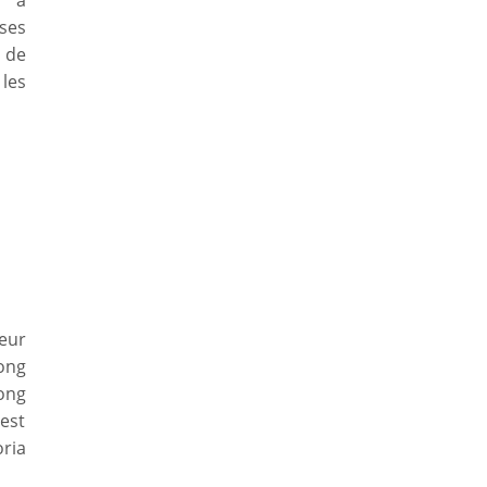
r à
ses
t de
les
jeur
Kong
Hong
est
oria