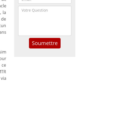
acle
 la
 de
cun
ans
sim
pour
n ce
MTR
 via