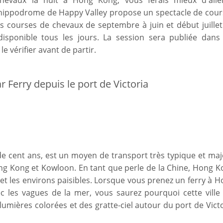
chevaux la nuit à Hong Kong, vous ferais mieux d'alle
l'hippodrome de Happy Valley propose un spectacle de cour
es courses de chevaux de septembre à juin et début juille
 disponible tous les jours. La session sera publiée dans 
e vérifier avant de partir.
 Ferry depuis le port de Victoria
 de cent ans, est un moyen de transport très typique et ma
ong Kong et Kowloon. En tant que perle de la Chine, Hong 
et les environs paisibles. Lorsque vous prenez un ferry à 
 les vagues de la mer, vous saurez pourquoi cette ville 
lumières colorées et des gratte-ciel autour du port de Vict