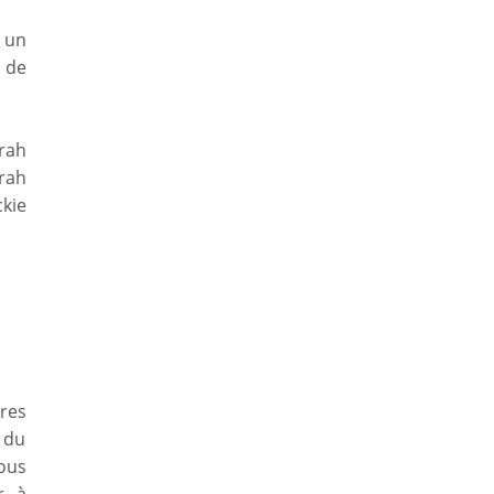
r un
s de
orah
rah
kie
res
s du
vous