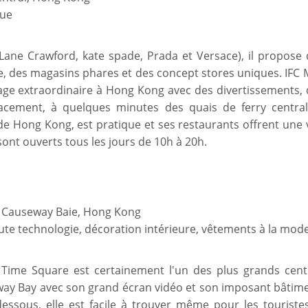
que
ne Crawford, kate spade, Prada et Versace), il propose 
 des magasins phares et des concept stores uniques. IFC M
e extraordinaire à Hong Kong avec des divertissements, 
lacement, à quelques minutes des quais de ferry central
e Hong Kong, est pratique et ses restaurants offrent une 
ont ouverts tous les jours de 10h à 20h.
, Causeway Baie, Hong Kong
ute technologie, décoration intérieure, vêtements à la mod
Time Square est certainement l'un des plus grands cent
y Bay avec son grand écran vidéo et son imposant bâtime
essous, elle est facile à trouver même pour les touristes