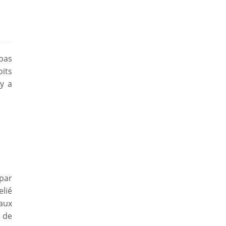
pas
its
y a
par
elié
aux
 de