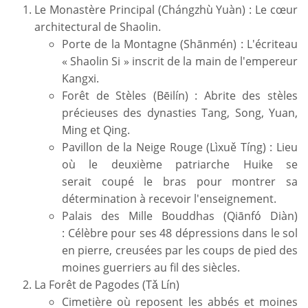
Le Monastère Principal (Chángzhù Yuàn) : Le cœur
architectural de Shaolin.
Porte de la Montagne (Shānmén) : L'écriteau
« Shaolin Si » inscrit de la main de l'empereur
Kangxi.
Forêt de Stèles (Bēilín) : Abrite des stèles
précieuses des dynasties Tang, Song, Yuan,
Ming et Qing.
Pavillon de la Neige Rouge (Lìxuě Tíng) : Lieu
où le deuxième patriarche Huike se
serait coupé le bras pour montrer sa
détermination à recevoir l'enseignement.
Palais des Mille Bouddhas (Qiānfó Diàn)
: Célèbre pour ses 48 dépressions dans le sol
en pierre, creusées par les coups de pied des
moines guerriers au fil des siècles.
La Forêt de Pagodes (Tǎ Lín)
Cimetière où reposent les abbés et moines