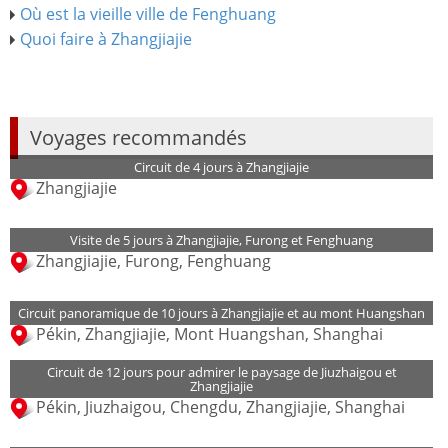
Où est la vieille ville de Fenghuang
Quoi faire à Zhangjiajie
Voyages recommandés
Circuit de 4 jours à Zhangjiajie
Zhangjiajie
Visite de 5 jours à Zhangjiajie, Furong et Fenghuang
Zhangjiajie, Furong, Fenghuang
Circuit panoramique de 10 jours à Zhangjiajie et au mont Huangshan
Pékin, Zhangjiajie, Mont Huangshan, Shanghai
Circuit de 12 jours pour admirer le paysage de Jiuzhaigou et
Zhangjiajie
Pékin, Jiuzhaigou, Chengdu, Zhangjiajie, Shanghai