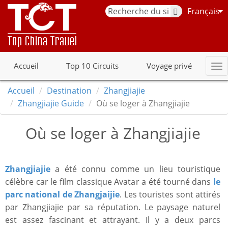
Français
Accueil
Top 10 Circuits
Voyage privé
Accueil
Destination
Zhangjiajie
Zhangjiajie Guide
Où se loger à Zhangjiajie
Où se loger à Zhangjiajie
Zhangjiajie
a été connu comme un lieu touristique
célèbre car le film classique Avatar a été tourné dans
le
parc national de Zhangjaijie
. Les touristes sont attirés
par Zhangjiajie par sa réputation. Le paysage naturel
est assez fascinant et attrayant. Il y a deux parcs