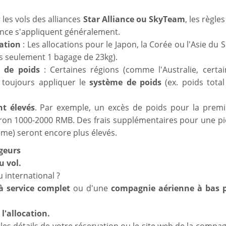
 les vols des alliances
Star Alliance ou SkyTeam
, les règles
iance s'appliquent généralement.
nation
: Les allocations pour le Japon, la Corée ou l'Asie du 
is seulement 1 bagage de 23kg).
 de poids
: Certaines régions (comme l'Australie, certai
t toujours appliquer le
système de poids
(ex. poids total
t élevés
. Par exemple, un excès de poids pour la premi
iron 1000-2000 RMB. Des frais supplémentaires pour une pi
ème) seront encore plus élevés.
ageurs
u vol.
ou international ?
 service complet
ou d'une
compagnie aérienne à bas p
 l'allocation.