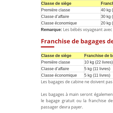
Classe de siège
Franch
Première classe
40 kg (
Classe d’affaire
30 kg (
Classe économique
20 kg (
Les bébés voyageant avec u
Remarque:
Franchise de bagages de
Classe de siège
Franchise de ba
Première classe
10 kg (22 livres)
Classe d’affaire
5 kg (11 livres)
Classe économique
5 kg (11 livres)
Les bagages de cabine ne doivent pas 
Les bagages à main seront également
le bagage gratuit ou la franchise 
passager devra payer.