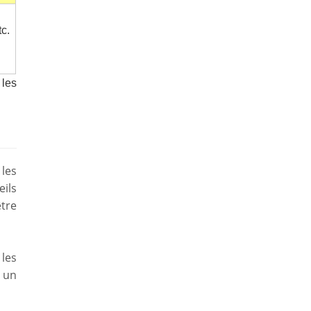
c.
 les
les
ils
tre
 les
. un