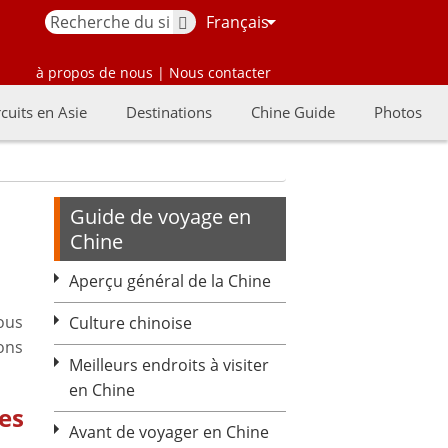
Français
à propos de nous
|
Nous contacter
rcuits en Asie
Destinations
Chine Guide
Photos
Guide de voyage en
Chine
Aperçu général de la Chine
vous
Culture chinoise
ons
Meilleurs endroits à visiter
en Chine
es
Avant de voyager en Chine