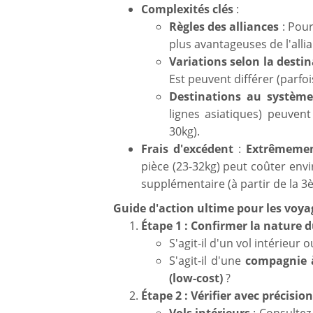
Complexités clés
:
Règles des alliances
: Pour
plus avantageuses de l'all
Variations selon la desti
Est peuvent différer (parfo
Destinations au système
lignes asiatiques) peuven
30kg).
Frais d'excédent
:
Extrêmemen
pièce (23-32kg) peut coûter env
supplémentaire (à partir de la 3
Guide d'action ultime pour les voy
Étape 1 : Confirmer la nature d
S'agit-il d'un vol intérieur 
S'agit-il d'une
compagnie à
(low-cost)
?
Étape 2 : Vérifier avec précision