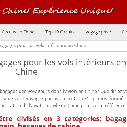
Circuits en Chine
Top 10 Circuits
Voyage privé
Ci
bagages pour les vols intérieurs en Chine
gages pour les vols intérieurs en
Chine
 bagages des voyageurs dans l'avion en Chine? Que diriez-
rsque vous voyagez par avion en Chine? Ici, nous énumér
nistration de l'aviation civile de Chine pour votre référence:
tre divisés en 3 catégories: bagag
main, bagages de cabine.