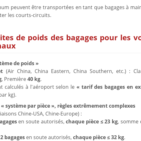
um peuvent être transportées en tant que bagages à main
er les courts-circuits.
mites de poids des bagages pour les vo
onaux
ystème de poids »
et
(Air China, China Eastern, China Southern, etc.) : Cla
g
, Première
40 kg
.
 calculés à l'aéroport selon le
« tarif des bagages en ex
par kg).
le « système par pièce », règles extrêmement complexes
liaisons Chine-USA, Chine-Europe) :
bagages
en soute autorisés,
chaque pièce ≤ 23 kg
, somme 
:
2 bagages
en soute autorisés,
chaque pièce ≤ 32 kg
.