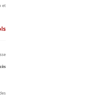
 et
ls
sse
cès
des