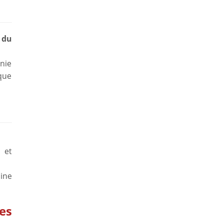
x du
nie
 que
 et
ine
es