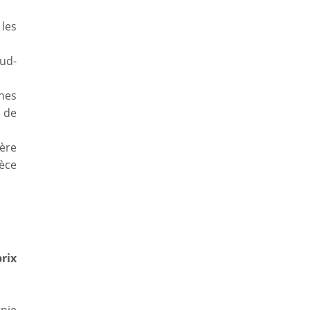
 les
Sud-
nes
 de
ère
èce
rix