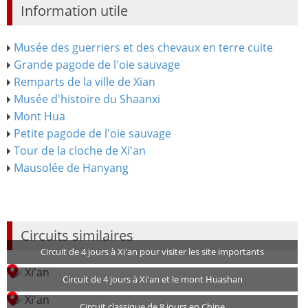
Information utile
Musée des guerriers et des chevaux en terre cuite
Grande pagode de l'oie sauvage
Remparts de la ville de Xian
Musée d'histoire du Shaanxi
Mont Hua
Petite pagode de l'oie sauvage
Tour de la cloche de Xi'an
Mausolée de Hanyang
Circuits similaires
Circuit de 4 jours à Xi'an pour visiter les site importants
Xi'an
Circuit de 4 jours à Xi'an et le mont Huashan
Xi'an
Circuit classique de 8 jours en Chine