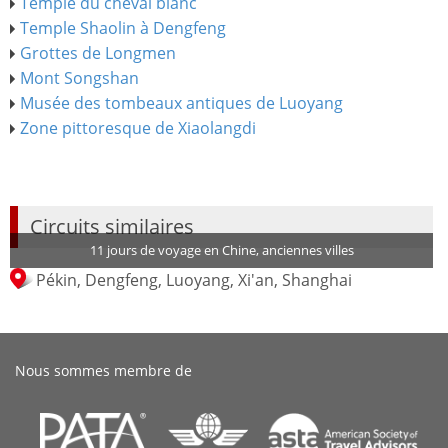
Temple du cheval blanc
Temple Shaolin à Dengfeng
Grottes de Longmen
Mont Songshan
Musée des tombeaux antiques de Luoyang
Zone pittoresque de Xiaolangdi
Circuits similaires
11 jours de voyage en Chine, anciennes villes
Pékin, Dengfeng, Luoyang, Xi'an, Shanghai
Nous sommes membre de