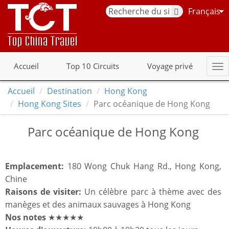
Français
Accueil
Top 10 Circuits
Voyage privé
Accueil
Destination
Hong Kong
Hong Kong Sites
Parc océanique de Hong Kong
Parc océanique de Hong Kong
Emplacement:
180 Wong Chuk Hang Rd., Hong Kong,
Chine
Raisons de visiter:
Un célèbre parc à thème avec des
manèges et des animaux sauvages à Hong Kong
Nos notes
★★★★★