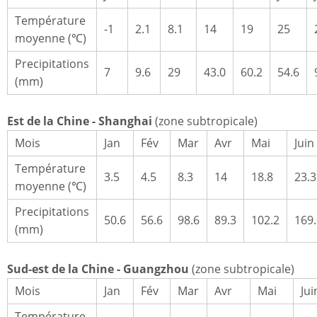
Température
-1
2.1
8.1
14
19
25
moyenne (℃)
Precipitations
7
9.6
29
43.0
60.2
54.6
(mm)
Est de la Chine - Shanghai
(zone subtropicale)
Mois
Jan
Fév
Mar
Avr
Mai
Juin
Température
3.5
4.5
8.3
14
18.8
23.3
moyenne (℃)
Precipitations
50.6
56.6
98.6
89.3
102.2
169.
(mm)
Sud-est de la Chine - Guangzhou
(zone subtropicale)
Mois
Jan
Fév
Mar
Avr
Mai
Jui
Température