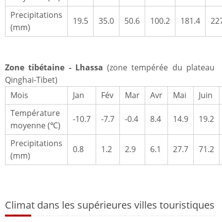
Precipitations
19.5
35.0
50.6
100.2
181.4
22
(mm)
Zone tibétaine - Lhassa
(zone tempérée du plateau
Qinghai-Tibet)
Mois
Jan
Fév
Mar
Avr
Mai
Juin
Température
-10.7
-7.7
-0.4
8.4
14.9
19.2
moyenne (℃)
Precipitations
0.8
1.2
2.9
6.1
27.7
71.2
(mm)
Climat dans les supérieures villes touristiques