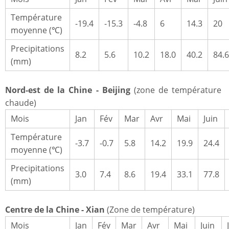
Température
-19.4
-15.3
-4.8
6
14.3
20
moyenne (℃)
Precipitations
8.2
5.6
10.2
18.0
40.2
84.6
(mm)
Nord-est de la Chine - Beijing
(zone de température
chaude)
Mois
Jan
Fév
Mar
Avr
Mai
Juin
Température
-3.7
-0.7
5.8
14.2
19.9
24.4
moyenne (℃)
Precipitations
3.0
7.4
8.6
19.4
33.1
77.8
(mm)
Centre de la Chine - Xian
(Zone de température)
Mois
Jan
Fév
Mar
Avr
Mai
Juin