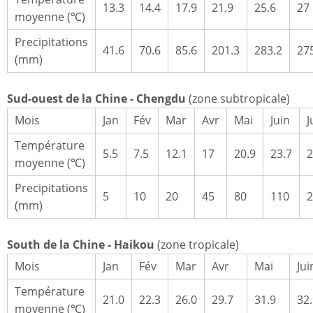
13.3
14.4
17.9
21.9
25.6
27
moyenne (℃)
Precipitations
41.6
70.6
85.6
201.3
283.2
27
(mm)
Sud-ouest de la Chine - Chengdu
(zone subtropicale)
Mois
Jan
Fév
Mar
Avr
Mai
Juin
J
Température
5.5
7.5
12.1
17
20.9
23.7
2
moyenne (℃)
Precipitations
5
10
20
45
80
110
2
(mm)
South de la Chine - Haikou
(zone tropicale)
Mois
Jan
Fév
Mar
Avr
Mai
Jui
Température
21.0
22.3
26.0
29.7
31.9
32
moyenne (℃)