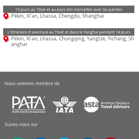
13 jours au Tibet et au pays des merveilles avec les pandas
Pékin, Xi'an, Lhassa, Chengdu, Shanghai
L'itinéraire d'aventure au Tibet et dans le Yangtsé pendant 14 jours
Pékin, Xi'an, Lhassa, Chongqing, Yangtze, Yichang, Sh
anghai
Nous sommes membre de
Suivez-nous sur